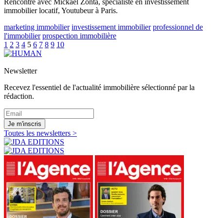
Rencontre avec Mickael Zonta, spécialiste en investissement
immobilier locatif, Youtubeur à Paris.
marketing immobilier
investissement immobilier
professionnel de
l'immobilier
prospection immobilière
1
2
3
4
5
6
7
8
9
10
Newsletter
Recevez l'essentiel de l'actualité immobilière sélectionné par la
rédaction.
Je m'inscris
Toutes les newsletters >