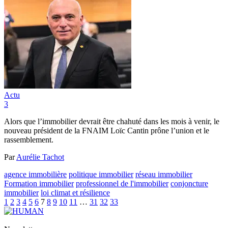
Actu
3
Alors que l’immobilier devrait être chahuté dans les mois à venir, le
nouveau président de la FNAIM Loïc Cantin prône l’union et le
rassemblement.
Par
Aurélie Tachot
agence immobilière
politique immobilier
réseau immobilier
Formation immobilier
professionnel de l'immobilier
conjoncture
immobilier
loi climat et résilience
1
2
3
4
5
6
7
8
9
10
11
…
31
32
33