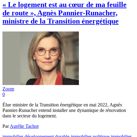
« Le logement est au cœur de ma feuille
de route », Agnès Pannier-Runacher,
ministre de la Transition énergétique
Zoom
0
Élue ministre de la Transition énergétique en mai 2022, Agnès
Pannier-Runacher entend installer une dynamique de rénovation
dans le secteur du logement.
Par
Aurélie Tachot
immobilier
développement durable immobilier
politique immobilier