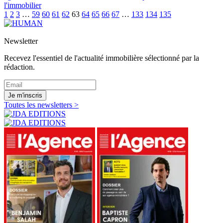
l'immobilier
1
2
3
…
59
60
61
62
63
64
65
66
67
…
133
134
135
Newsletter
Recevez l'essentiel de l'actualité immobilière sélectionné par la
rédaction.
Je m'inscris
Toutes les newsletters >