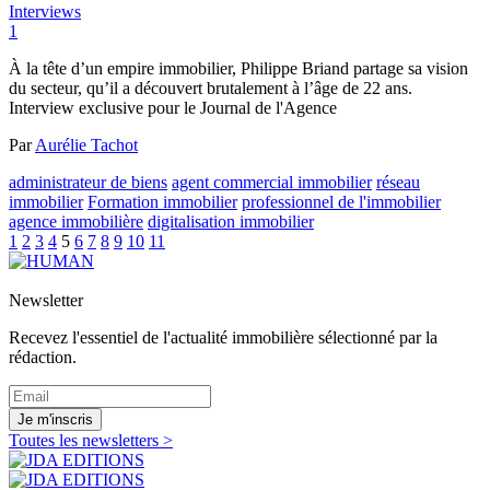
Interviews
1
À la tête d’un empire immobilier, Philippe Briand partage sa vision
du secteur, qu’il a découvert brutalement à l’âge de 22 ans.
Interview exclusive pour le Journal de l'Agence
Par
Aurélie Tachot
administrateur de biens
agent commercial immobilier
réseau
immobilier
Formation immobilier
professionnel de l'immobilier
agence immobilière
digitalisation immobilier
1
2
3
4
5
6
7
8
9
10
11
Newsletter
Recevez l'essentiel de l'actualité immobilière sélectionné par la
rédaction.
Je m'inscris
Toutes les newsletters >