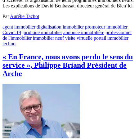
d’accélérer la digitalisation de leurs programmes immobiliers neufs.
Les explications de David Benbassat, directeur général de Bien’Ici.
Par
Aurélie Tachot
agent immobilier
digitalisation immobilier
promoteur immobilier
Covid-19
juridique immobilier
annonce immobilière
professionnel
de l'immobilier
immobilier neuf
visite virtuelle
portail immobilier
techno
« En France, nous avons perdu le sens du
service », Philippe Briand Président de
Arche