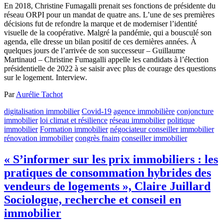
En 2018, Christine Fumagalli prenait ses fonctions de présidente du
réseau ORPI pour un mandat de quatre ans. L’une de ses premières
décisions fut de refondre la marque et de moderniser l’identité
visuelle de la coopérative. Malgré la pandémie, qui a bousculé son
agenda, elle dresse un bilan positif de ces dernières années. À
quelques jours de l’arrivée de son successeur – Guillaume
Martinaud – Christine Fumagalli appelle les candidats à l’élection
présidentielle de 2022 à se saisir avec plus de courage des questions
sur le logement. Interview.
Par
Aurélie Tachot
digitalisation immobilier
Covid-19
agence immobilière
conjoncture
immobilier
loi climat et résilience
réseau immobilier
politique
immobilier
Formation immobilier
négociateur conseiller immobilier
rénovation immobilier
congrès fnaim
conseiller immobilier
« S’informer sur les prix immobiliers : les
pratiques de consommation hybrides des
vendeurs de logements », Claire Juillard
Sociologue, recherche et conseil en
immobilier