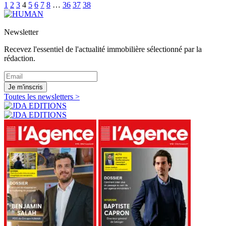
1
2
3
4
5
6
7
8
…
36
37
38
Newsletter
Recevez l'essentiel de l'actualité immobilière sélectionné par la
rédaction.
Je m'inscris
Toutes les newsletters >