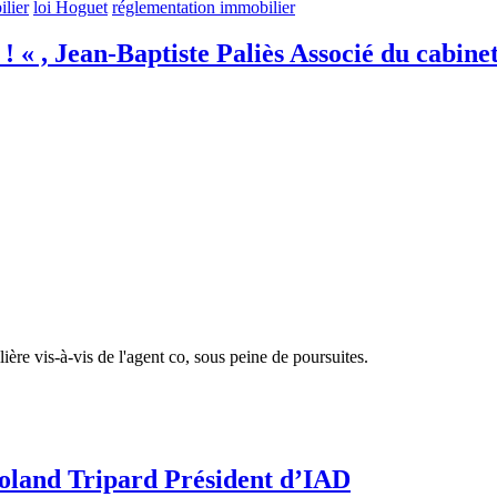
lier
loi Hoguet
réglementation immobilier
 ! « , Jean-Baptiste Paliès Associé du cabin
ière vis-à-vis de l'agent co, sous peine de poursuites.
 Roland Tripard Président d’IAD