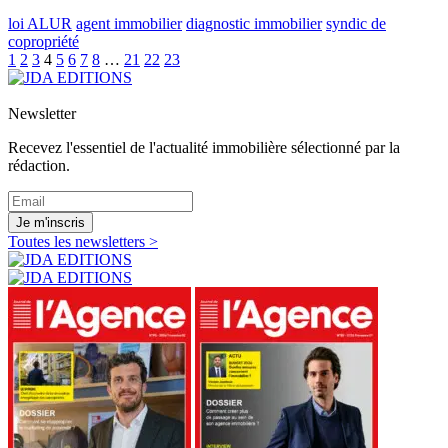
loi ALUR
agent immobilier
diagnostic immobilier
syndic de
copropriété
1
2
3
4
5
6
7
8
…
21
22
23
Newsletter
Recevez l'essentiel de l'actualité immobilière sélectionné par la
rédaction.
Je m'inscris
Toutes les newsletters >